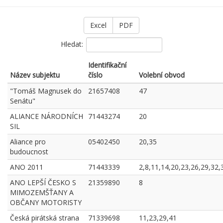
Excel
PDF
Hledat:
Identifikační
Název subjektu
číslo
Volební obvod
"Tomáš Magnusek do
21657408
47
Senátu"
ALIANCE NÁRODNÍCH
71443274
20
SIL
Aliance pro
05402450
20,35
budoucnost
ANO 2011
71443339
2,8,11,14,20,23,26,29,32,
ANO LEPŠÍ ČESKO S
21359890
8
MIMOZEMŠŤANY A
OBČANY MOTORISTY
Česká pirátská strana
71339698
11,23,29,41