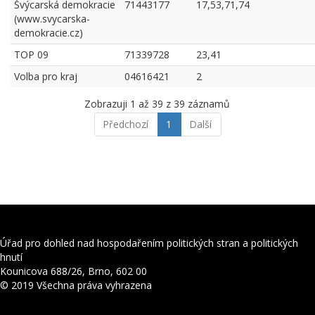
Švýcarská demokracie
71443177
17,53,71,74
(www.svycarska-
demokracie.cz)
TOP 09
71339728
23,41
Volba pro kraj
04616421
2
Zobrazuji 1 až 39 z 39 záznamů
Předchozí
1
Další
Úřad pro dohled nad hospodařením politických stran a politických
hnutí
Kounicova 688/26, Brno, 602 00
© 2019 Všechna práva vyhrazena