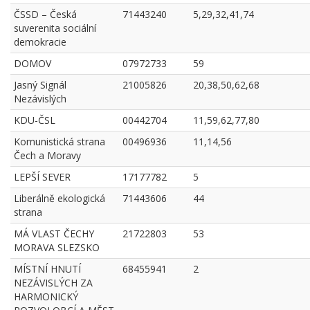
ČSSD – Česká
71443240
5,29,32,41,74
suverenita sociální
demokracie
DOMOV
07972733
59
Jasný Signál
21005826
20,38,50,62,68
Nezávislých
KDU-ČSL
00442704
11,59,62,77,80
Komunistická strana
00496936
11,14,56
Čech a Moravy
LEPŠÍ SEVER
17177782
5
Liberálně ekologická
71443606
44
strana
MÁ VLAST ČECHY
21722803
53
MORAVA SLEZSKO
MÍSTNÍ HNUTÍ
68455941
2
NEZÁVISLÝCH ZA
HARMONICKÝ