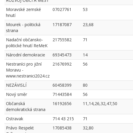
ROZVOJ OBCÍ A MĚST
Moravské zemské
07027761
53
hnutí
Mourek - politická
17187087
23,68
strana
Nadační občansko-
21755582
71
politické hnutí ReMeK
Národní demokracie
69345473
14
Nestraníci pro jižní
21676992
56
Moravu -
www.nestranici2024.cz
NEZÁVISLÍ
60458399
80
Nový směr
71443584
56
Občanská
16192656
11,14,26,32,47,50
demokratická strana
Ostravak
714 43 215
71
Právo Respekt
17085438
32,80