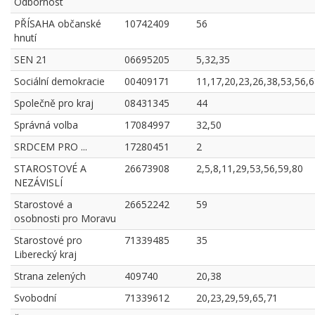
Odbornost
PŘÍSAHA občanské
10742409
56
hnutí
SEN 21
06695205
5,32,35
Sociální demokracie
00409171
11,17,20,23,26,38,53,56,
Společně pro kraj
08431345
44
Správná volba
17084997
32,50
SRDCEM PRO ...
17280451
2
STAROSTOVÉ A
26673908
2,5,8,11,29,53,56,59,80
NEZÁVISLÍ
Starostové a
26652242
59
osobnosti pro Moravu
Starostové pro
71339485
35
Liberecký kraj
Strana zelených
409740
20,38
Svobodní
71339612
20,23,29,59,65,71